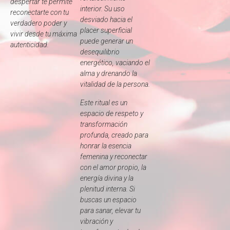
despertar te permite
interior. Su uso
reconectarte con tu
desviado hacia el
verdadero poder y
placer superficial
vivir desde tu máxima
puede generar un
autenticidad.
desequilibrio
energético, vaciando el
alma y drenando la
vitalidad de la persona.
Este ritual es un
espacio de respeto y
transformación
profunda, creado para
honrar la esencia
femenina y reconectar
con el amor propio, la
energía divina y la
plenitud interna. Si
buscas un espacio
para sanar, elevar tu
vibración y