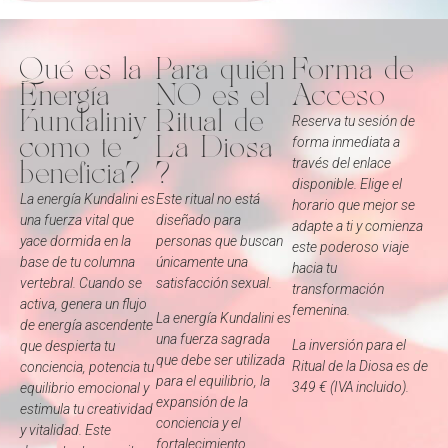
Qué es la
Para quién
Forma de
Energía
NO es el
Acceso
Kundaliniy
Ritual de
Reserva tu sesión de
forma inmediata a
como te
La Diosa
través del enlace
beneficia?
?
disponible. Elige el
La energía Kundalini es
Este ritual no está
horario que mejor se
una fuerza vital que
diseñado para
adapte a ti y comienza
yace dormida en la
personas que buscan
este poderoso viaje
base de tu columna
únicamente una
hacia tu
vertebral. Cuando se
satisfacción sexual.
transformación
activa, genera un flujo
femenina.
La energía Kundalini es
de energía ascendente
una fuerza sagrada
La inversión para el
que despierta tu
que debe ser utilizada
Ritual de la Diosa es de
conciencia, potencia tu
para el equilibrio, la
349 € (IVA incluido).
equilibrio emocional y
expansión de la
estimula tu creatividad
conciencia y el
y vitalidad. Este
fortalecimiento